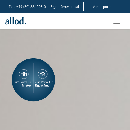
Tel.:
+49 (30) 884593-0
Eigentümerportal
Mieterportal