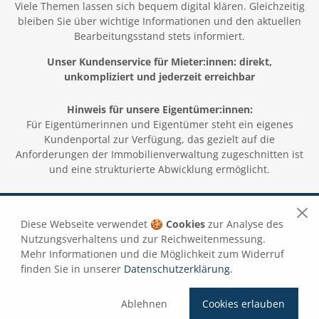
Viele Themen lassen sich bequem digital klären. Gleichzeitig
bleiben Sie über wichtige Informationen und den aktuellen
Bearbeitungsstand stets informiert.
Unser Kundenservice für Mieter:innen: direkt,
unkompliziert und jederzeit erreichbar
Hinweis für unsere Eigentümer:innen:
Für Eigentümerinnen und Eigentümer steht ein eigenes
Kundenportal zur Verfügung, das gezielt auf die
Anforderungen der Immobilienverwaltung zugeschnitten ist
und eine strukturierte Abwicklung ermöglicht.
Diese Webseite verwendet
🍪 Cookies
zur Analyse des
Nutzungsverhaltens und zur Reichweitenmessung.
Mieterportal Login
Mehr Informationen und die Möglichkeit zum Widerruf
finden Sie in unserer
Datenschutzerklärung
.
Oder laden sie einfach direkt die App "allod.portal"
im App Store oder Google Play Store herunterladen,
Ablehnen
Cookies erlauben
anmelden und unseren vollen Service immer in der