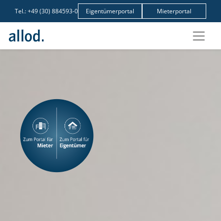
Tel.:
+49 (30) 884593-0
Eigentümerportal
Mieterportal